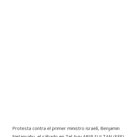
Protesta contra el primer ministro israelí, Benjamin
Netanyahu, el sábado en Tel Aviv.
ABIR SULTAN (EFE)