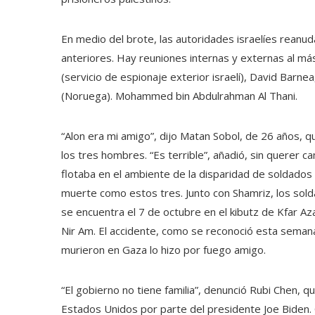
En medio del brote, las autoridades israelíes reanu
anteriores. Hay reuniones internas y externas al más
(servicio de espionaje exterior israelí), David Barne
(Noruega). Mohammed bin Abdulrahman Al Thani.
“Alon era mi amigo”, dijo Matan Sobol, de 26 años, q
los tres hombres. “Es terrible”, añadió, sin querer c
flotaba en el ambiente de la disparidad de soldados
muerte como estos tres. Junto con Shamriz, los sol
se encuentra el 7 de octubre en el kibutz de Kfar Aza
Nir Am. El accidente, como se reconoció esta sema
murieron en Gaza lo hizo por fuego amigo.
“El gobierno no tiene familia”, denunció Rubi Chen, q
Estados Unidos por parte del presidente Joe Biden. C