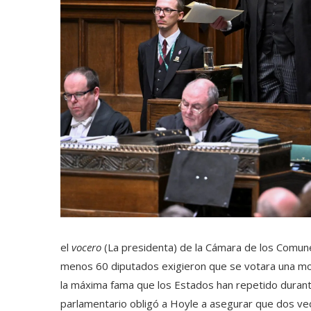
el
vocero
(La presidenta) de la Cámara de los Comunes
menos 60 diputados exigieron que se votara una moc
la máxima fama que los Estados han repetido durante 
parlamentario obligó a Hoyle a asegurar que dos ve