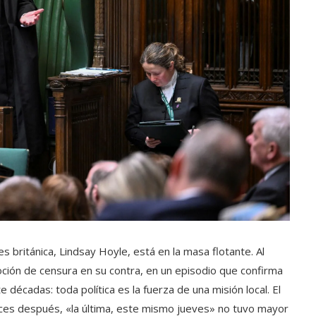
 británica, Lindsay Hoyle, está en la masa flotante. Al
ión de censura en su contra, en un episodio que confirma
décadas: toda política es la fuerza de una misión local. El
ces después, «la última, este mismo jueves» no tuvo mayor