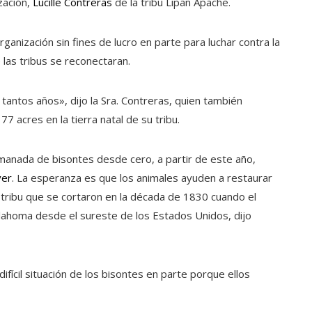
ización,
Lucille Contreras
de la tribu Lipan Apache.
ganización sin fines de lucro en parte para luchar contra la
 las tribus se reconectaran.
antos años», dijo la Sra. Contreras, quien también
 acres en la tierra natal de su tribu.
manada de bisontes desde cero, a partir de este año,
ver
. La esperanza es que los animales ayuden a restaurar
 la tribu que se cortaron en la década de 1830 cuando el
Oklahoma desde el sureste de los Estados Unidos, dijo
 difícil situación de los bisontes en parte porque ellos