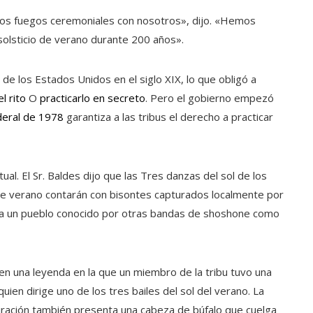
ros fuegos ceremoniales con nosotros», dijo. «Hemos
 solsticio de verano durante 200 años».
de los Estados Unidos en el siglo XIX, lo que obligó a
l rito
O
practicarlo en secreto
. Pero el gobierno empezó
deral de 1978
garantiza a las tribus el derecho a practicar
itual. El Sr. Baldes dijo que las Tres danzas del sol de los
te verano contarán con bisontes capturados localmente por
ara un pueblo conocido por otras bandas de shoshone como
s en una leyenda en la que un miembro de la tribu tuvo una
quien dirige uno de los tres bailes del sol del verano. La
curación también presenta una cabeza de búfalo que cuelga