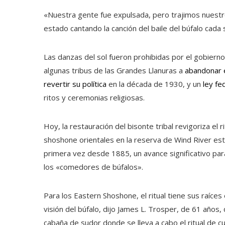
«Nuestra gente fue expulsada, pero trajimos nuest
estado cantando la canción del baile del búfalo cada
Las danzas del sol fueron prohibidas por el gobierno 
algunas tribus de las Grandes Llanuras a
abandonar e
revertir su política
en la década de 1930, y un
ley fe
ritos y ceremonias religiosas.
Hoy, la restauración del bisonte tribal revigoriza el r
shoshone orientales en la reserva de Wind River es
primera vez desde 1885, un avance significativo p
los «comedores de búfalos».
Para los Eastern Shoshone, el ritual tiene sus raíce
visión del búfalo, dijo James L. Trosper, de 61 años, 
cabaña de sudor donde se lleva a cabo el ritual de 