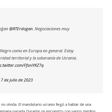
doğan
@RTErdogan
. Negociaciones muy
 Negro como en Europa en general. Estoy
idad territorial y la soberanía de Ucrania.
c.twitter.com/FfsniYKZ7q
)
7 de julio de 2023
no olvida. El mandatario ucranio llegó a hablar de una
la semana pasada Durante un encuentro con varios medios