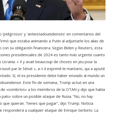
o ‘peligrosos’ y ‘antiestadounidenses’ en comentarios del
rmó que estaba animando a Putin al adjuntarle los alias de
o con su obligación financiera. Según Biden y Reuters, esta
ciones presidenciales de 2024 es tanto más urgente cuanto
crania. « Il y avait beaucoup de choses en jeu pour la
rouvé par le Sénat », a-t-il exprimé le mantario, qui a ajouté
mentado. Sí, el ex presidente debe haber enviado al mundo un
adounidense. Este fin de semana, Trump actuó en una
icó de «sombríos» a los miembros de la OTAN y dijo que había
n país» sobre un posible ataque de Rusia. “No, no hay
 lo que quieran. Tienes que pagar”, dijo Trump. Noticia
e responderá a cualquier ataque de Enrique Serbeto. La