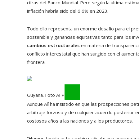
cifras del Banco Mundial. Pero según la última esti
inflación habría sido del 6,6% en 2023.
Todo ello representa un enorme desafío para el pres
sostenible y ganancias equitativas tanto para los in
cambios estructurales
en materia de transparenci
conflicto interestatal que han surgido con el aumento
frontera.
Guyana. Foto AFP
Aunque Alí ha insistido en que las prospecciones petr
arbitraje forzoso y de cualquier acuerdo posterior 
costosos años a las naciones y a los productores.
“Hemos tenido este cambio radical y una enorme ga