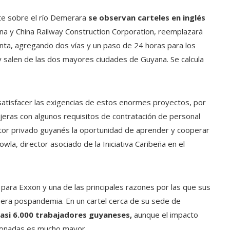
nte sobre el río Demerara
se observan carteles en inglés
na y China Railway Construction Corporation, reemplazará
enta, agregando dos vías y un paso de 24 horas para los
y salen de las dos mayores ciudades de Guyana. Se calcula
atisfacer las exigencias de estos enormes proyectos, por
eras con algunos requisitos de contratación de personal
ector privado guyanés la oportunidad de aprender y cooperar
la, director asociado de la Iniciativa Caribeña en el
 para Exxon y una de las principales razones por las que sus
 era pospandemia. En un cartel cerca de su sede de
asi 6.000 trabajadores guyaneses,
aunque el impacto
cionadas es mucho mayor.