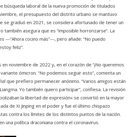
e búsqueda laboral de la nueva promoción de titulados
n noviembre, el presupuesto del distrito urbano se mantuvo
ue se graduó en 2021, se considera afortunado de tener un
ero también asegura que es “imposible horrorizarse”. La
res ―“Ahora cocino más”―, pero añade: “No puedo
stoy feliz”.
les en noviembre de 2022 y, en el corazón de “¡No queremos
a variante ómicron. “No podemos seguir esto”, comenta un
ial
que prefiero permanecer anónimo. “Varios amigos están
Liangma. Yo también quiero participar”, confiesa. La revisión
olizaban la libertad de expresión» se convirtió en la mayor
da de Xi Jinping en el poder y fue el último chispazo
 contra los límites de los distintos puntos de la nación.
 una política draconiana contra el coronavirus.