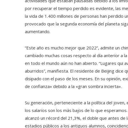
actividades que estaban pausadas debido a los límit
por recuperar el tiempo perdido es evidente, las me
la vida de 1.400 millones de personas han perdido 
provocado que la segunda economía del planeta siga
aumentando.
“Este año es mucho mejor que 2022”, admite un chin
cambiado muchas cosas respecto al día anterior a la
en todo el mundo aún no han abierto. “Lugares qui a
aburridos”, manifiesta. El residente de Beijing dice q
disipado con el paso de los meses. En su opinión, e
de confianza» debido a la «gran sombra incierta».
Su generación, perteneciente a la política del joven
los salarios son los más bajos de lo que esperamos. E
alcanzó un récord del 21,3%, el doble que antes de l
estadios públicos a los antiguos alumnos, coincidien