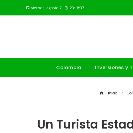
viernes, agosto 7
23:18:38
Colombia
Inversiones y 
Inicio
Co
Un Turista Est