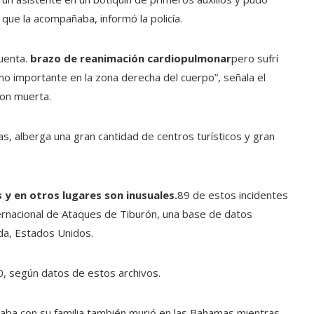
que la acompañaba, informó la policía.
cuenta.
brazo de reanimación cardiopulmonar
pero sufrí
smo importante en la zona derecha del cuerpo”, señala el
ron muerta.
as, alberga una gran cantidad de centros turísticos y gran
y en otros lugares son inusuales.
89 de estos incidentes
ternacional de Ataques de Tiburón, una base de datos
da, Estados Unidos.
, según datos de estos archivos.
ba con su familia también murió en las Bahamas mientras