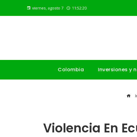
viernes, agosto 7
11:52:21
Colombia
Inversiones y 
I
Violencia En E