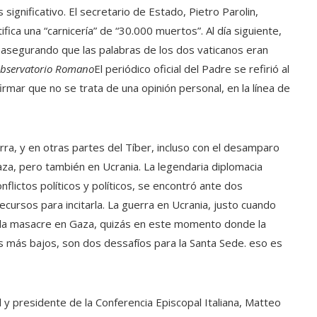
 significativo. El secretario de Estado, Pietro Parolin,
fica una “carnicería” de “30.000 muertos”. Al día siguiente,
o asegurando que las palabras de los dos vaticanos eran
Observatorio Romano
El periódico oficial del Padre se refirió al
irmar que no se trata de una opinión personal, en la línea de
a, y en otras partes del Tíber, incluso con el desamparo
za, pero también en Ucrania. La legendaria diplomacia
flictos políticos y políticos, se encontró ante dos
cursos para incitarla. La guerra en Ucrania, justo cuando
y la masacre en Gaza, quizás en este momento donde la
os más bajos, son dos dessafíos para la Santa Sede. eso es
al y presidente de la Conferencia Episcopal Italiana, Matteo